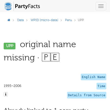
Toggl
navig
Data
WPID (micro-data)
Peru
UPP
original name
UPP
missing · 🇵🇪
English Name
1995–2006
Time
Details from Source