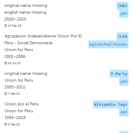
original name missing
CHES
english name missing
UPP
2020–2020
14 Feb 25
Agrupacion Independiente Union Por El
CLEA
Peru - Social Democracia
AgInUnPoElPeSoDe
Union for Peru
2001–2006
20 Jul 15
original name missing
V-Party
Union for Peru
UPP
1995–2011
7 Mar 20
Unión por el Perú
Wikipedia tags
Union for Peru
UPP
1994–2018
2 Sep 22