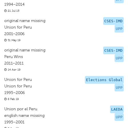
1994–2014
21 Jul 15
original name missing
CSES-IMD
Union for Peru
UPP
2001–2006
31 May 19
original name missing
CSES-IMD
Peru Wins
UPP
2011–2011
14 Apr 19
Union for Peru
Elections Global
Union for Peru
UPP
1995–2006
8 Feb 19
Union por el Peru
LAEDA
english name missing
UPP
1995–2001