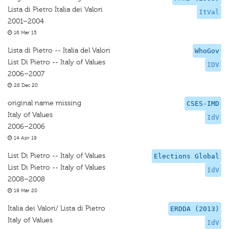
Lista di Pietro Italia dei Valori
ItVal
2001–2004
16 Mar 15
Lista di Pietro -- Italia del Valori
WhoGov
List Di Pietro -- Italy of Values
IDV
2006–2007
28 Dec 20
original name missing
CSES-IMD
Italy of Values
IdV
2006–2006
14 Apr 19
List Di Pietro -- Italy of Values
Elections Global
List Di Pietro -- Italy of Values
IdV
2008–2008
19 Mar 20
Italia dei Valori/ Lista di Pietro
ERDDA (2013)
Italy of Values
IdV