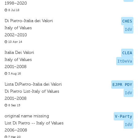
1998–2020
8 Jul 18
Di Pietro-Italia dei Valori
CHES
Italy of Values
IdV
2002–2010
10 Apr 14
Italia Dei Valori
CLEA
Italy of Values
ItDeVa
2001–2008
3 Aug 16
Lista DiPietro-Italia dei Valori
EJPR PDY
Di Pietro List-Italy of Values
IdV
2001–2008
8 Sep 15
original name missing
V-Party
List Di Pietro -- Italy of Values
IdV
2006–2008
7 Mar 20