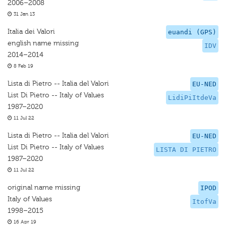
2006–2008
31 Jan 13
Italia dei Valori
euandi (GPS)
english name missing
IDV
2014–2014
8 Feb 19
Lista di Pietro -- Italia del Valori
EU-NED
List Di Pietro -- Italy of Values
LidiPiItdeVa
1987–2020
11 Jul 22
Lista di Pietro -- Italia del Valori
EU-NED
List Di Pietro -- Italy of Values
LISTA DI PIETRO
1987–2020
11 Jul 22
original name missing
IPOD
Italy of Values
ItofVa
1998–2015
16 Apr 19