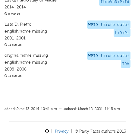
List di Pietro Italy of Values
ItdeVaDiPiId
2014–2014
8 Mar 16
Lista Di Pietro
WPID (micro-data)
english name missing
LiDiPi
2001–2001
11 Mar 26
original name missing
WPID (micro-data)
english name missing
IDV
2008–2008
11 Mar 26
added: June 13, 2014, 10:41 p.m. — updated: March 12, 2021, 11:15 a.m.
|
Privacy
| © Party Facts authors 2013