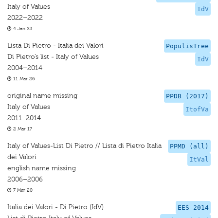
Italy of Values
IdV
2022–2022
4 Jan 23
Lista Di Pietro - Italia dei Valori
PopulisTree
Di Pietro’s list - Italy of Values
IdV
2004–2014
11 Mar 26
original name missing
PPDB (2017)
Italy of Values
ItofVa
2011–2014
2 Mar 17
Italy of Values-List Di Pietro // Lista di Pietro Italia
PPMD (all)
dei Valori
ItVal
english name missing
2006–2006
7 Mar 20
Italia dei Valori - Di Pietro (IdV)
EES 2014