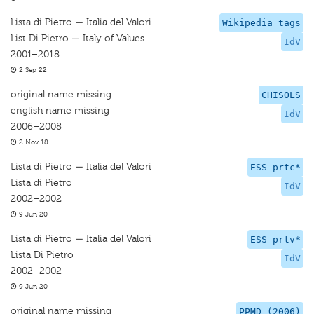
Lista di Pietro — Italia del Valori
Wikipedia tags
List Di Pietro — Italy of Values
IdV
2001–2018
2 Sep 22
original name missing
CHISOLS
english name missing
IdV
2006–2008
2 Nov 18
Lista di Pietro — Italia del Valori
ESS prtc*
Lista di Pietro
IdV
2002–2002
9 Jun 20
Lista di Pietro — Italia del Valori
ESS prtv*
Lista Di Pietro
IdV
2002–2002
9 Jun 20
original name missing
PPMD (2006)