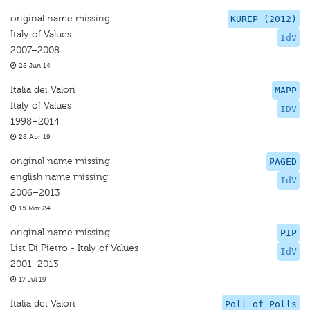
original name missing
KUREP (2012)
Italy of Values
IdV
2007–2008
28 Jun 14
Italia dei Valori
MAPP
Italy of Values
IDV
1998–2014
28 Apr 19
original name missing
PAGED
english name missing
IdV
2006–2013
15 Mar 24
original name missing
PIP
List Di Pietro - Italy of Values
IdV
2001–2013
17 Jul 19
Italia dei Valori
Poll of Polls