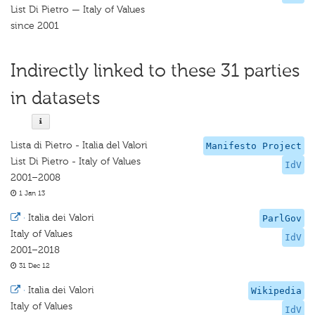
List Di Pietro — Italy of Values
since 2001
Indirectly linked to these 31 parties
in datasets
Lista di Pietro - Italia del Valori
Manifesto Project
List Di Pietro - Italy of Values
IdV
2001–2008
1 Jan 13
·
Italia dei Valori
ParlGov
Italy of Values
IdV
2001–2018
31 Dec 12
·
Italia dei Valori
Wikipedia
Italy of Values
IdV