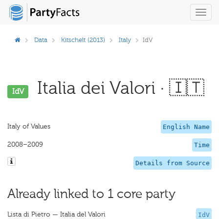
Toggl
navig
Data
Kitschelt (2013)
Italy
IdV
Italia dei Valori · 🇮🇹
IdV
Italy of Values
English Name
2008–2009
Time
Details from Source
Already linked to 1 core party
Lista di Pietro — Italia del Valori
IdV