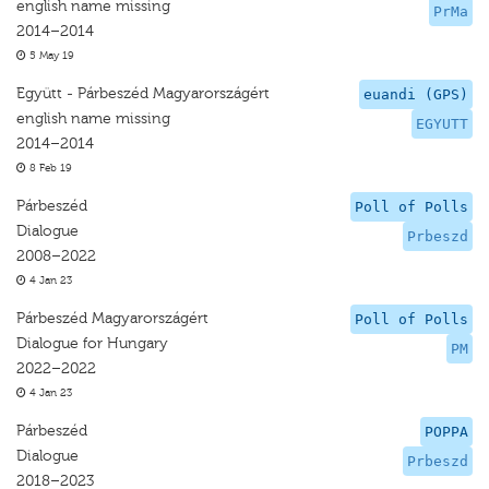
english name missing
PrMa
2014–2014
5 May 19
Együtt - Párbeszéd Magyarországért
euandi (GPS)
english name missing
EGYUTT
2014–2014
8 Feb 19
Párbeszéd
Poll of Polls
Dialogue
Prbeszd
2008–2022
4 Jan 23
Párbeszéd Magyarországért
Poll of Polls
Dialogue for Hungary
PM
2022–2022
4 Jan 23
Párbeszéd
POPPA
Dialogue
Prbeszd
2018–2023