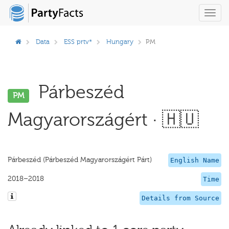
Toggl
navig
Data
ESS prtv*
Hungary
PM
Párbeszéd
PM
Magyarországért · 🇭🇺
Párbeszéd (Párbeszéd Magyarországért Párt)
English Name
2018–2018
Time
Details from Source