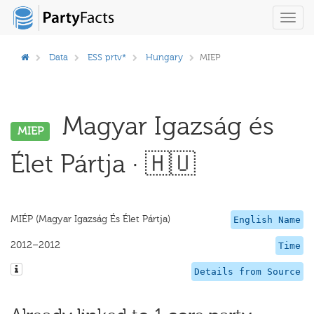
Toggl
navig
Data
ESS prtv*
Hungary
MIEP
Magyar Igazság és
MIEP
Élet Pártja · 🇭🇺
MIÉP (Magyar Igazság És Élet Pártja)
English Name
2012–2012
Time
Details from Source