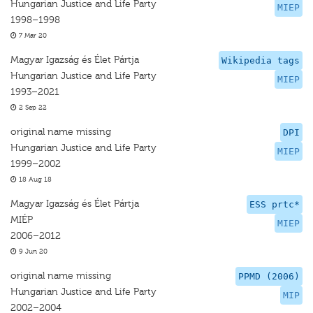
Hungarian Justice and Life Party
MIEP
1998–1998
7 Mar 20
Magyar Igazság és Élet Pártja
Wikipedia tags
Hungarian Justice and Life Party
MIEP
1993–2021
2 Sep 22
original name missing
DPI
Hungarian Justice and Life Party
MIEP
1999–2002
18 Aug 18
Magyar Igazság és Élet Pártja
ESS prtc*
MIÉP
MIEP
2006–2012
9 Jun 20
original name missing
PPMD (2006)
Hungarian Justice and Life Party
MIP
2002–2004