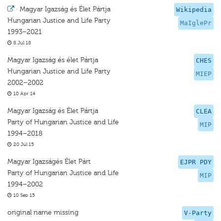
·
Magyar Igazság és Élet Pártja
Wikipedia
Hungarian Justice and Life Party
MaIglePr
1993–2021
8 Jul 18
Magyar Igazság és élet Pártja
CHES
Hungarian Justice and Life Party
MIEP
2002–2002
10 Apr 14
Magyar Igazság és Élet Pártja
CLEA
Party of Hungarian Justice and Life
MIP
1994–2018
20 Jul 15
Magyar Igazságés Élet Párt
EJPR PDY
Party of Hungarian Justice and Life
MIP
1994–2002
10 Sep 15
original name missing
V-Party