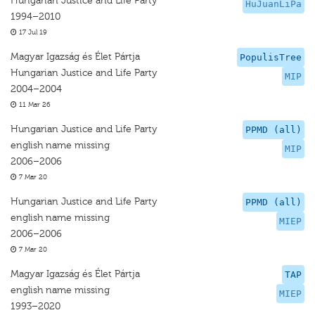
Hungarian Justice and Life Party
HuJuanLiPa
1994–2010
17 Jul 19
Magyar Igazság és Élet Pártja
PopulisTree
Hungarian Justice and Life Party
MIP
2004–2004
11 Mar 26
Hungarian Justice and Life Party
PPMD (all)
english name missing
MIP
2006–2006
7 Mar 20
Hungarian Justice and Life Party
PPMD (all)
english name missing
MIEP
2006–2006
7 Mar 20
Magyar Igazság és Élet Pártja
TAP
english name missing
MIEP
1993–2020