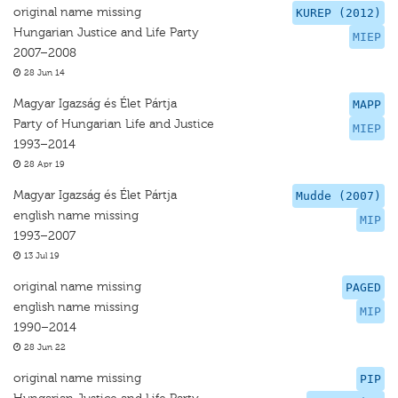
original name missing
KUREP (2012)
Hungarian Justice and Life Party
MIEP
2007–2008
28 Jun 14
Magyar Igazság és Élet Pártja
MAPP
Party of Hungarian Life and Justice
MIEP
1993–2014
28 Apr 19
Magyar Igazság és Élet Pártja
Mudde (2007)
english name missing
MIP
1993–2007
13 Jul 19
original name missing
PAGED
english name missing
MIP
1990–2014
28 Jun 22
original name missing
PIP