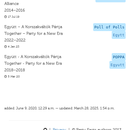
Alliance
2014–2016
17 Jul 19
Együtt – A Korszakváltók Pártja
Poll of Polls
Together – Party for a New Era
Egytt
2022–2022
4 Jan 23
Együtt - A Korszakváltók Pártja
POPPA
Together - Party for a New Era
Egyutt
2018–2018
5 Mar 20
added: June 9, 2020, 12:29 a.m. — updated: March 28, 2025, 1:54 p.m.
|
Privacy
| © Party Facts authors 2013