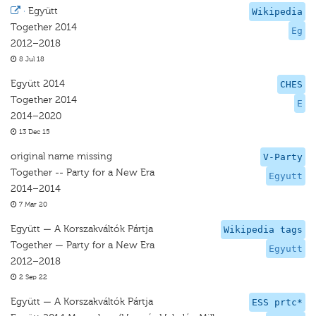
·
Együtt
Wikipedia
Together 2014
Eg
2012–2018
8 Jul 18
Együtt 2014
CHES
Together 2014
E
2014–2020
13 Dec 15
original name missing
V-Party
Together -- Party for a New Era
Egyutt
2014–2014
7 Mar 20
Együtt — A Korszakváltók Pártja
Wikipedia tags
Together — Party for a New Era
Egyutt
2012–2018
2 Sep 22
Együtt — A Korszakváltók Pártja
ESS prtc*