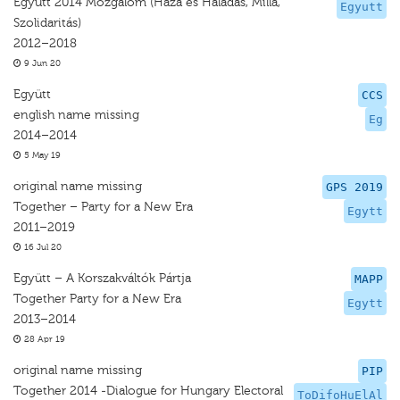
Együtt 2014 Mozgalom (Haza és Haladás, Milla,
Egyutt
Szolidaritás)
2012–2018
9 Jun 20
Együtt
CCS
english name missing
Eg
2014–2014
5 May 19
original name missing
GPS 2019
Together – Party for a New Era
Egytt
2011–2019
16 Jul 20
Együtt – A Korszakváltók Pártja
MAPP
Together Party for a New Era
Egytt
2013–2014
28 Apr 19
original name missing
PIP
Together 2014 -Dialogue for Hungary Electoral
ToDifoHuElAl