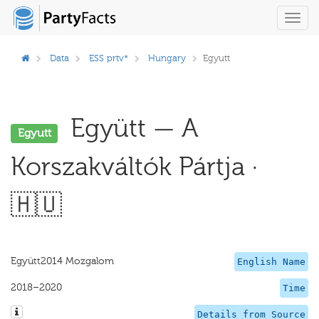
Toggl
navig
Data
ESS prtv*
Hungary
Egyutt
Együtt — A
Egyutt
Korszakváltók Pártja ·
🇭🇺
Együtt2014 Mozgalom
English Name
2018–2020
Time
Details from Source