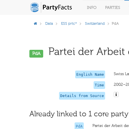
INFO
PARTIES
Data
ESS prtc*
Switzerland
PdA
Partei der Arbeit
PdA
Swiss La
English Name
2002–2
Time
Details from Source
Already linked to 1 core party
Partei der Arbeit d
PdA