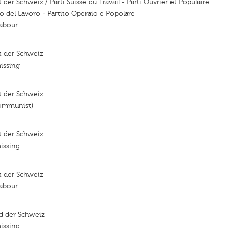
t der Schweiz / Parti Suisse du Travail - Parti Ouvrier et Populaire
ro del Lavoro - Partito Operaio e Popolare
Labour
it der Schweiz
issing
it der Schweiz
communist)
it der Schweiz
issing
it der Schweiz
Labour
id der Schweiz
issing