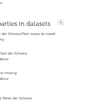
ur
parties in datasets
t der Schweiz/Parti suisse du travail
rty
Arbeit der Schweiz
Labour
me missing
Labour
 Partei der Schweiz