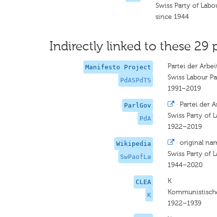
Swiss Party of Labo
since 1944
Indirectly linked to these 29 
Partei der Arbei
Manifesto Project
Swiss Labour Pa
PdASPdTS
1991–2019
·
Partei der 
ParlGov
Swiss Party of 
PdA
1922–2019
·
original na
Wikipedia
Swiss Party of 
SwPaofLa
1944–2020
K
CLEA
Kommunistische
K
1922–1939