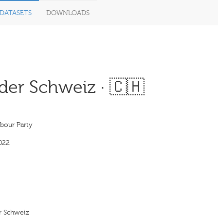
DATASETS
DOWNLOADS
 der Schweiz · 🇨🇭
bour Party
022
er Schweiz