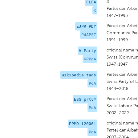
K
CLEA
Partei der Arbe
K
1947–1995
Partei der Arbei
EJPR PDY
Communist Par
PdAPST
1991–1999
original name 
V-Party
Swiss [Communi
KPPdA
1947–1947
Partei der Arbe
Wikipedia tags
Swiss Party of 
PdA
1944–2018
Partei der Arbe
ESS prtv*
Swiss Labour Pa
PdA
2002–2022
original name 
PPMD (2006)
Partei der Arbe
PdA
2003–2004