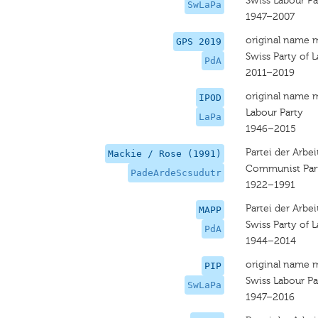
Swiss Labour Pa
SwLaPa
1947–2007
original name 
GPS 2019
Swiss Party of 
PdA
2011–2019
original name 
IPOD
Labour Party
LaPa
1946–2015
Partei der Arbei
Mackie / Rose (1991)
Communist Par
PadeArdeScsudutr
1922–1991
Partei der Arbe
MAPP
Swiss Party of 
PdA
1944–2014
original name 
PIP
Swiss Labour Pa
SwLaPa
1947–2016