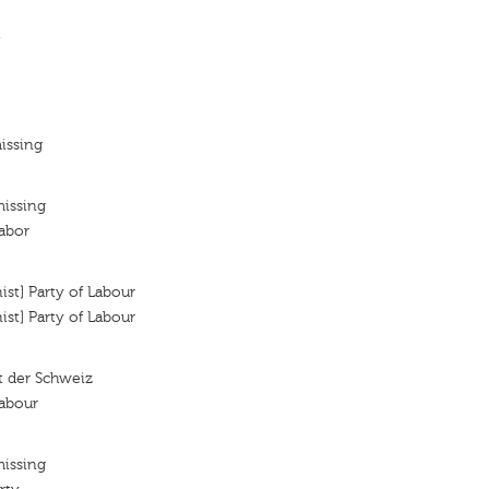
t
issing
missing
Labor
st] Party of Labour
st] Party of Labour
it der Schweiz
Labour
missing