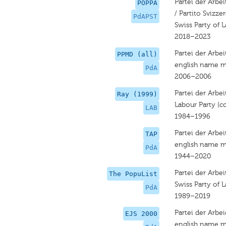
Partei der Arbei
POPPA
/ Partito Svizze
PdAPST
Swiss Party of 
2018–2023
Partei der Arbe
PPMD (all)
english name m
PdA
2006–2006
Partei der Arbe
Ray (1999)
Labour Party (
LAB
1984–1996
Partei der Arbe
TAP
english name m
PdA
1944–2020
Partei der Arbe
The PopuList
Swiss Party of 
PdA
1989–2019
Partei der Arbe
EJS 2000
english name m