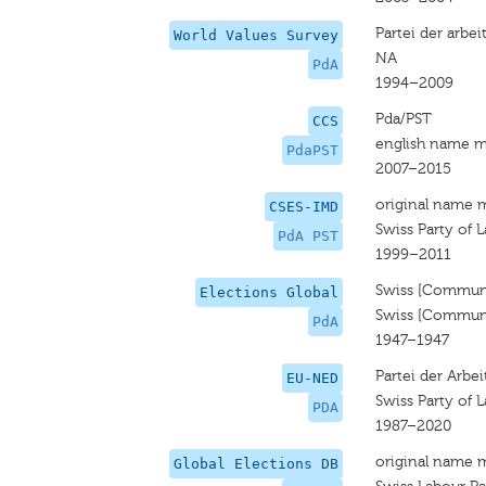
Partei der arbei
World Values Survey
NA
PdA
1994–2009
Pda/PST
CCS
english name m
PdaPST
2007–2015
original name 
CSES-IMD
Swiss Party of 
PdA PST
1999–2011
Swiss [Communi
Elections Global
Swiss [Communi
PdA
1947–1947
Partei der Arbe
EU-NED
Swiss Party of 
PDA
1987–2020
original name 
Global Elections DB