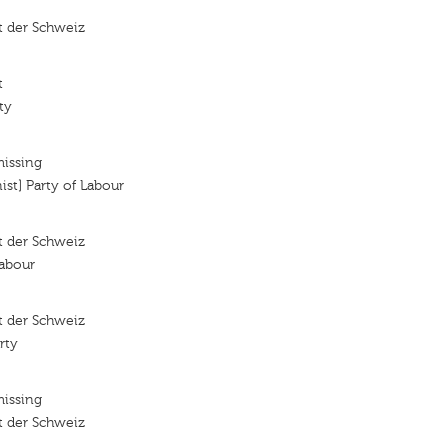
it der Schweiz
t
ty
missing
st] Party of Labour
it der Schweiz
Labour
it der Schweiz
rty
missing
it der Schweiz