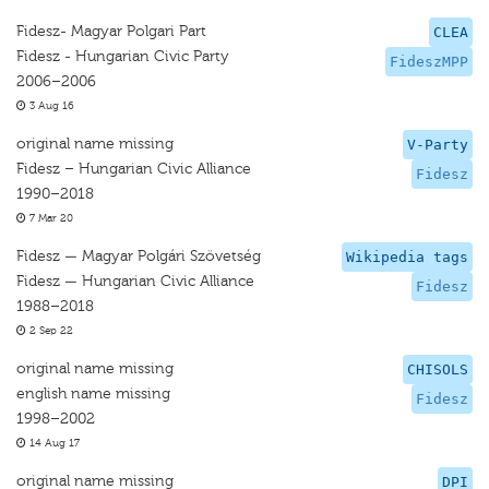
Fidesz- Magyar Polgari Part
CLEA
Fidesz - Hungarian Civic Party
FideszMPP
2006–2006
3 Aug 16
original name missing
V-Party
Fidesz – Hungarian Civic Alliance
Fidesz
1990–2018
7 Mar 20
Fidesz — Magyar Polgári Szövetség
Wikipedia tags
Fidesz — Hungarian Civic Alliance
Fidesz
1988–2018
2 Sep 22
original name missing
CHISOLS
english name missing
Fidesz
1998–2002
14 Aug 17
original name missing
DPI