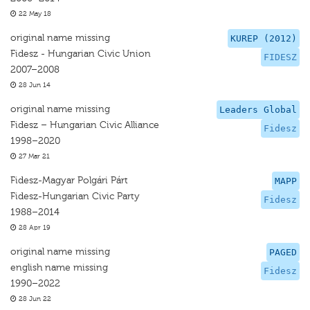
22 May 18
original name missing
KUREP (2012)
Fidesz - Hungarian Civic Union
FIDESZ
2007–2008
28 Jun 14
original name missing
Leaders Global
Fidesz – Hungarian Civic Alliance
Fidesz
1998–2020
27 Mar 21
Fidesz-Magyar Polgári Párt
MAPP
Fidesz-Hungarian Civic Party
Fidesz
1988–2014
28 Apr 19
original name missing
PAGED
english name missing
Fidesz
1990–2022
28 Jun 22