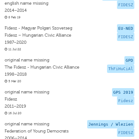
english name missing
FIDESZ
2014–2014
8 Feb 19
Fidesz - Magyar Polgari Szovetseg
EU-NED
Fidesz – Hungarian Civic Alliance
FIDESZ
1987–2020
11 Jul 22
original name missing
GPD
The Fidesz - Hungarian Civic Alliance
ThFiHuCiAl
1998–2018
5 Mar 20
original name missing
GPS 2019
Fidesz
Fidesz
2011–2019
16 Jul 20
original name missing
Jennings / Wlezien
Federation of Young Democrats
FIDESZ
2006–2014