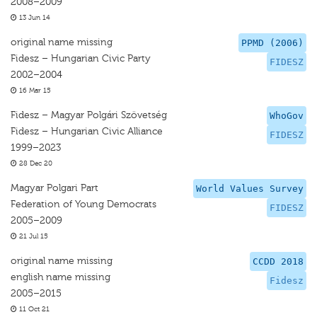
2008–2009
13 Jun 14
original name missing
PPMD (2006)
Fidesz – Hungarian Civic Party
FIDESZ
2002–2004
16 Mar 15
Fidesz – Magyar Polgári Szövetség
WhoGov
Fidesz – Hungarian Civic Alliance
FIDESZ
1999–2023
28 Dec 20
Magyar Polgari Part
World Values Survey
Federation of Young Democrats
FIDESZ
2005–2009
21 Jul 15
original name missing
CCDD 2018
english name missing
Fidesz
2005–2015
11 Oct 21