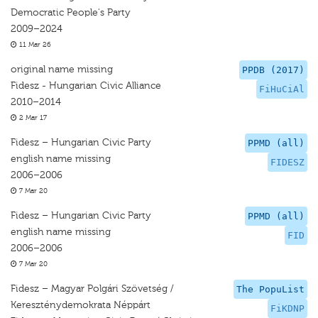
Democratic People's Party
2009–2024
11 Mar 26
original name missing
PPDB (2017)
Fidesz - Hungarian Civic Alliance
FiHuCiAl
2010–2014
2 Mar 17
Fidesz – Hungarian Civic Party
PPMD (all)
english name missing
FIDESZ
2006–2006
7 Mar 20
Fidesz – Hungarian Civic Party
PPMD (all)
english name missing
FID
2006–2006
7 Mar 20
Fidesz – Magyar Polgári Szövetség /
The PopuList
Kereszténydemokrata Néppárt
FiKDNP