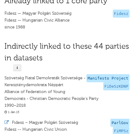
Already linked to 1 core party
Fidesz — Magyar Polgári Szövetség
Fidesz
Fidesz — Hungarian Civic Alliance
since 1988
Indirectly linked to these 44 parties
in datasets
Szövetség Fiatal Demokraták Szövetsége -
Manifesto Project
Kereszténydemokrata Néppárt
FiDeSzKDNP
Alliance of Federation of Young
Democrats - Christian Democratic People's Party
1990–2018
1 Jan 13
·
Fidesz – Magyar Polgári Szövetség
ParlGov
Fidesz -- Hungarian Civic Union
FiMPSz