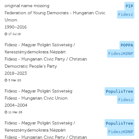
original name missing
PIP
Federation of Young Democrats - Hungarian Civic
Fidesz
Union
1990–2016
17 Jul 19
Fidesz - Magyar Polgári Szövetség /
POPPA
Kereszténydemokrata Néppárt
FideszKDNP
Fidesz - Hungarian Civic Party / Christian
Democratic People's Party
2018–2023
5 Mar 20
Fidesz - Magyar Polgári Szövetség
PopulisTree
Fidesz - Hungarian Civic Union
Fidesz
2004–2004
11 Mar 26
Fidesz - Magyar Polgári Szövetség /
PopulisTree
Kereszténydemokrata Néppárt
FideszKDNP
Fidesz - Hungarian Civic Party / Christian