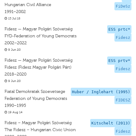
Hungarian Civil Alliance
FiDeSz
1991–2002
13 Jul 18
Fidesz — Magyar Polgári Szövetség
ESS prtc*
FYD-Federation of Young Democrats
Fidesz
2002–2022
9 Jun 20
Fidesz — Magyar Polgári Szövetség
ESS prtv*
Fidesz (Fidesz Magyar Polgári Párt)
Fidesz
2018–2020
9 Jun 20
Fiatal Demokratak Szoevetsege
Huber / Inglehart (1995)
Federation of Young Democrats
FIDESZ
1990–1995
19 Aug 14
Fidesz – Magyar Polgári Szövetség
Kitschelt (2013)
The Fidesz – Hungarian Civic Union
Fidesz