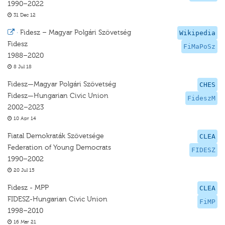
1990–2022
31 Dec 12
·
Fidesz – Magyar Polgári Szövetség
Wikipedia
Fidesz
FiMaPoSz
1988–2020
8 Jul 18
Fidesz—Magyar Polgári Szövetség
CHES
Fidesz—Hungarian Civic Union
FideszM
2002–2023
10 Apr 14
Fiatal Demokraták Szövetsége
CLEA
Federation of Young Democrats
FIDESZ
1990–2002
20 Jul 15
Fidesz - MPP
CLEA
FIDESZ-Hungarian Civic Union
FiMP
1998–2010
16 Mar 21