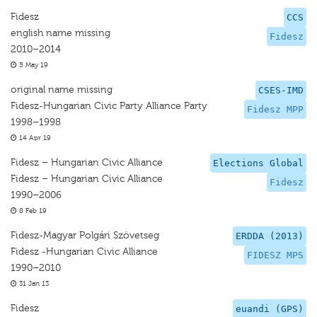
Fidesz
CCS
english name missing
Fidesz
2010–2014
5 May 19
original name missing
CSES-IMD
Fidesz-Hungarian Civic Party Alliance Party
Fidesz MPP
1998–1998
14 Apr 19
Fidesz – Hungarian Civic Alliance
Elections Global
Fidesz – Hungarian Civic Alliance
Fidesz
1990–2006
8 Feb 19
Fidesz-Magyar Polgári Szövetseg
ERDDA (2013)
Fidesz -Hungarian Civic Alliance
FIDESZ MPS
1990–2010
31 Jan 13
Fidesz
euandi (GPS)