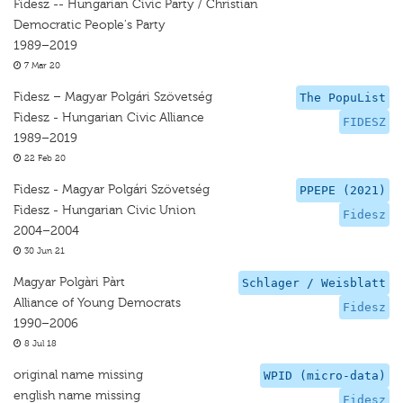
Fidesz -- Hungarian Civic Party / Christian
Democratic People's Party
1989–2019
7 Mar 20
Fidesz – Magyar Polgári Szövetség
The PopuList
Fidesz - Hungarian Civic Alliance
FIDESZ
1989–2019
22 Feb 20
Fidesz - Magyar Polgári Szövetség
PPEPE (2021)
Fidesz - Hungarian Civic Union
Fidesz
2004–2004
30 Jun 21
Magyar Polgàri Pàrt
Schlager / Weisblatt
Alliance of Young Democrats
Fidesz
1990–2006
8 Jul 18
original name missing
WPID (micro-data)
english name missing
Fidesz