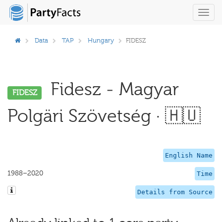
Toggl
navig
Data
TAP
Hungary
FIDESZ
Fidesz - Magyar
FIDESZ
Polgäri Szövetség · 🇭🇺
English Name
1988–2020
Time
Details from Source