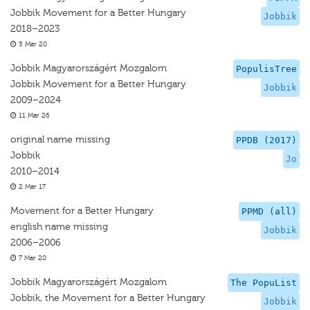
Jobbik Movement for a Better Hungary
Jobbik
2018–2023
5 Mar 20
Jobbik Magyarországért Mozgalom
PopulisTree
Jobbik Movement for a Better Hungary
Jobbik
2009–2024
11 Mar 26
original name missing
PPDB (2017)
Jobbik
Jo
2010–2014
2 Mar 17
Movement for a Better Hungary
PPMD (all)
english name missing
Jobbik
2006–2006
7 Mar 20
Jobbik Magyarországért Mozgalom
The PopuList
Jobbik, the Movement for a Better Hungary
Jobbik