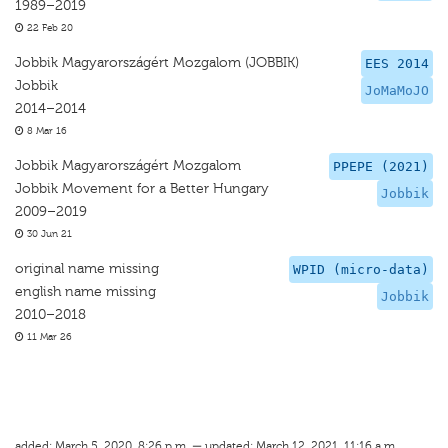
1989–2019
22 Feb 20
Jobbik Magyarországért Mozgalom (JOBBIK)
EES 2014
Jobbik
JoMaMoJO
2014–2014
8 Mar 16
Jobbik Magyarországért Mozgalom
PPEPE (2021)
Jobbik Movement for a Better Hungary
Jobbik
2009–2019
30 Jun 21
original name missing
WPID (micro-data)
english name missing
Jobbik
2010–2018
11 Mar 26
added: March 5, 2020, 8:26 p.m. — updated: March 12, 2021, 11:16 a.m.