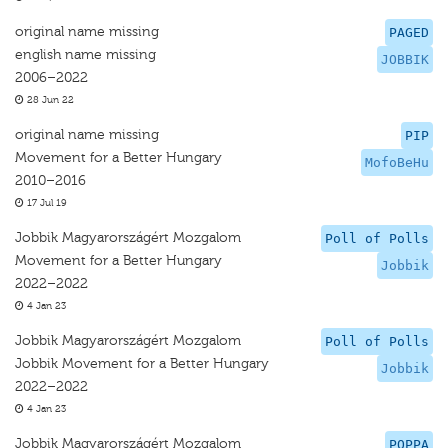
original name missing
PAGED
english name missing
JOBBIK
2006–2022
28 Jun 22
original name missing
PIP
Movement for a Better Hungary
MofoBeHu
2010–2016
17 Jul 19
Jobbik Magyarországért Mozgalom
Poll of Polls
Movement for a Better Hungary
Jobbik
2022–2022
4 Jan 23
Jobbik Magyarországért Mozgalom
Poll of Polls
Jobbik Movement for a Better Hungary
Jobbik
2022–2022
4 Jan 23
Jobbik Magyarországért Mozgalom
POPPA