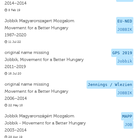
2014–2014
8 Feb 19
Jobbik Magyarorszagert Mozgalom
EU-NED
Movement for a Better Hungary
JOBBIK
1987–2020
11 Jul 22
original name missing
GPS 2019
Jobbik, Movement for a Better Hungary
Jobbik
2011–2019
16 Jul 20
original name missing
Jennings / Wlezien
Movement for a Better Hungary
JOBBIK
2006–2014
22 May 18
Jobbik Magyarországért Mozgalom
MAPP
Jobbik - Movement for a Better Hungary
JOB
2003–2014
28 Apr 19