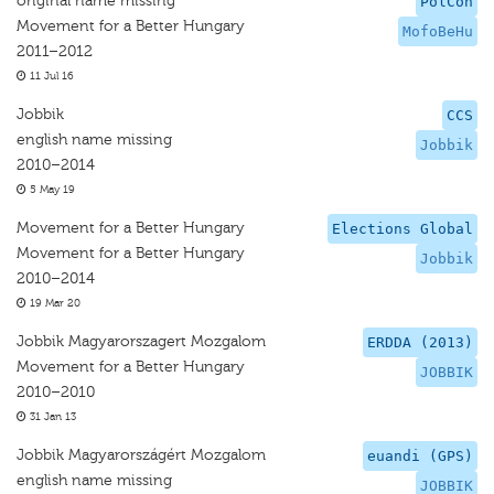
original name missing
PolCon
Movement for a Better Hungary
MofoBeHu
2011–2012
11 Jul 16
Jobbik
CCS
english name missing
Jobbik
2010–2014
5 May 19
Movement for a Better Hungary
Elections Global
Movement for a Better Hungary
Jobbik
2010–2014
19 Mar 20
Jobbik Magyarorszagert Mozgalom
ERDDA (2013)
Movement for a Better Hungary
JOBBIK
2010–2010
31 Jan 13
Jobbik Magyarországért Mozgalom
euandi (GPS)
english name missing
JOBBIK