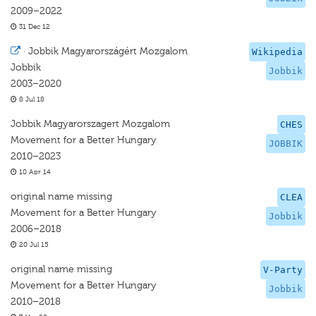
2009–2022
31 Dec 12
·
Jobbik Magyarországért Mozgalom
Wikipedia
Jobbik
Jobbik
2003–2020
8 Jul 18
Jobbik Magyarorszagert Mozgalom
CHES
Movement for a Better Hungary
JOBBIK
2010–2023
10 Apr 14
original name missing
CLEA
Movement for a Better Hungary
Jobbik
2006–2018
20 Jul 15
original name missing
V-Party
Movement for a Better Hungary
Jobbik
2010–2018