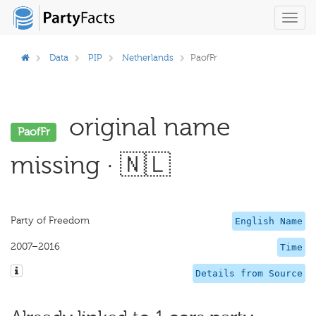
Toggl
navig
Data
PIP
Netherlands
PaofFr
original name
PaofFr
missing · 🇳🇱
Party of Freedom
English Name
2007–2016
Time
Details from Source