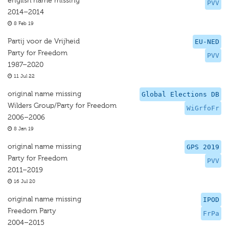
english name missing
PVV
2014–2014
8 Feb 19
Partij voor de Vrijheid
EU-NED
Party for Freedom
PVV
1987–2020
11 Jul 22
original name missing
Global Elections DB
Wilders Group/Party for Freedom
WiGrfoFr
2006–2006
8 Jan 19
original name missing
GPS 2019
Party for Freedom
PVV
2011–2019
16 Jul 20
original name missing
IPOD
Freedom Party
FrPa
2004–2015