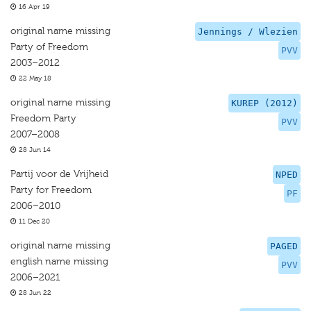
16 Apr 19
original name missing
Jennings / Wlezien
Party of Freedom
PVV
2003–2012
22 May 18
original name missing
KUREP (2012)
Freedom Party
PVV
2007–2008
28 Jun 14
Partij voor de Vrijheid
NPED
Party for Freedom
PF
2006–2010
11 Dec 20
original name missing
PAGED
english name missing
PVV
2006–2021
28 Jun 22