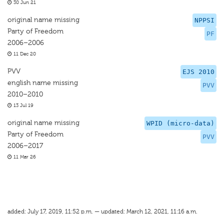
30 Jun 21
original name missing
NPPSI
Party of Freedom
PF
2006–2006
11 Dec 20
PVV
EJS 2010
english name missing
PVV
2010–2010
13 Jul 19
original name missing
WPID (micro-data)
Party of Freedom
PVV
2006–2017
11 Mar 26
added: July 17, 2019, 11:52 p.m. — updated: March 12, 2021, 11:16 a.m.