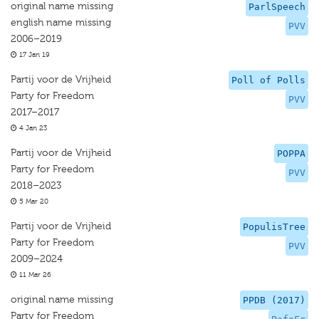
original name missing
ParlSpeech
english name missing
PVV
2006–2019
17 Jan 19
Partij voor de Vrijheid
Poll of Polls
Party for Freedom
PVV
2017–2017
4 Jan 23
Partij voor de Vrijheid
POPPA
Party for Freedom
PVV
2018–2023
5 Mar 20
Partij voor de Vrijheid
PopulisTree
Party for Freedom
PVV
2009–2024
11 Mar 26
original name missing
PPDB (2017)
Party for Freedom