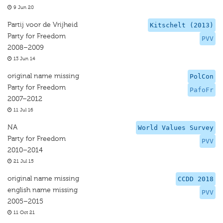
9 Jun 20
Partij voor de Vrijheid
Kitschelt (2013)
Party for Freedom
PVV
2008–2009
13 Jun 14
original name missing
PolCon
Party for Freedom
PafoFr
2007–2012
11 Jul 16
NA
World Values Survey
Party for Freedom
PVV
2010–2014
21 Jul 15
original name missing
CCDD 2018
english name missing
PVV
2005–2015
11 Oct 21