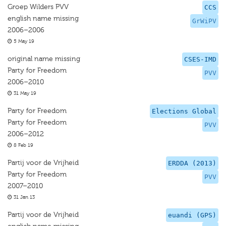
Groep Wilders PVV
CCS
english name missing
GrWiPV
2006–2006
5 May 19
original name missing
CSES-IMD
Party for Freedom
PVV
2006–2010
31 May 19
Party for Freedom
Elections Global
Party for Freedom
PVV
2006–2012
8 Feb 19
Partij voor de Vrijheid
ERDDA (2013)
Party for Freedom
PVV
2007–2010
31 Jan 13
Partij voor de Vrijheid
euandi (GPS)