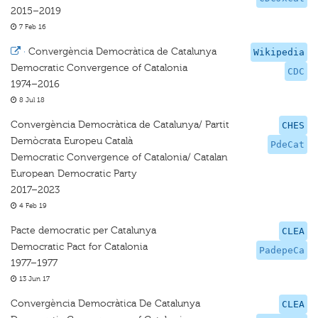
2015–2019
7 Feb 16
·
Convergència Democràtica de Catalunya
Wikipedia
Democratic Convergence of Catalonia
CDC
1974–2016
8 Jul 18
Convergència Democràtica de Catalunya/ Partit
CHES
Demòcrata Europeu Català
PdeCat
Democratic Convergence of Catalonia/ Catalan
European Democratic Party
2017–2023
4 Feb 19
Pacte democratic per Catalunya
CLEA
Democratic Pact for Catalonia
PadepeCa
1977–1977
13 Jun 17
Convergència Democràtica De Catalunya
CLEA