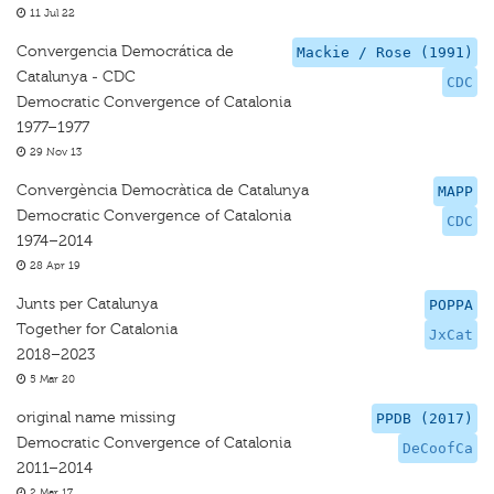
11 Jul 22
Convergencia Democrática de
Mackie / Rose (1991)
Catalunya - CDC
CDC
Democratic Convergence of Catalonia
1977–1977
29 Nov 13
Convergència Democràtica de Catalunya
MAPP
Democratic Convergence of Catalonia
CDC
1974–2014
28 Apr 19
Junts per Catalunya
POPPA
Together for Catalonia
JxCat
2018–2023
5 Mar 20
original name missing
PPDB (2017)
Democratic Convergence of Catalonia
DeCoofCa
2011–2014
2 Mar 17