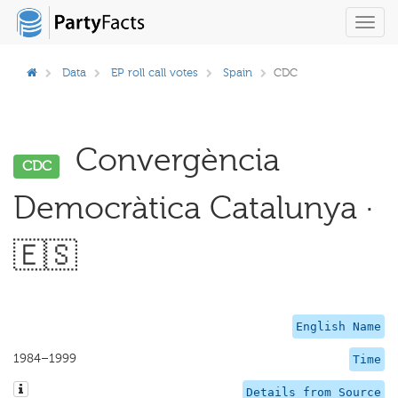
Toggl
navig
Data
EP roll call votes
Spain
CDC
Convergència
CDC
Democràtica Catalunya ·
🇪🇸
English Name
1984–1999
Time
Details from Source