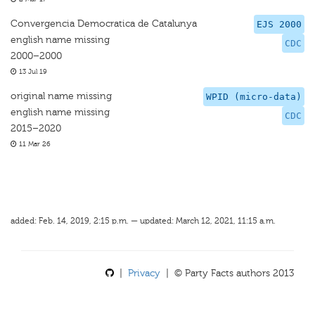
Convergencia Democratica de Catalunya
EJS 2000
english name missing
CDC
2000–2000
13 Jul 19
original name missing
WPID (micro-data)
english name missing
CDC
2015–2020
11 Mar 26
added: Feb. 14, 2019, 2:15 p.m. — updated: March 12, 2021, 11:15 a.m.
|
Privacy
| © Party Facts authors 2013