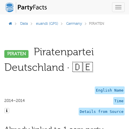
Toggl
navig
Data
euandi (GPS)
Germany
PIRATEN
Piratenpartei
PIRATEN
Deutschland · 🇩🇪
English Name
2014–2014
Time
Details from Source