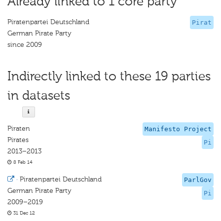
Already linked to 1 core party
Piratenpartei Deutschland
Pirat
German Pirate Party
since 2009
Indirectly linked to these 19 parties
in datasets
Piraten
Manifesto Project
Pirates
Pi
2013–2013
8 Feb 14
·
Piratenpartei Deutschland
ParlGov
German Pirate Party
Pi
2009–2019
31 Dec 12