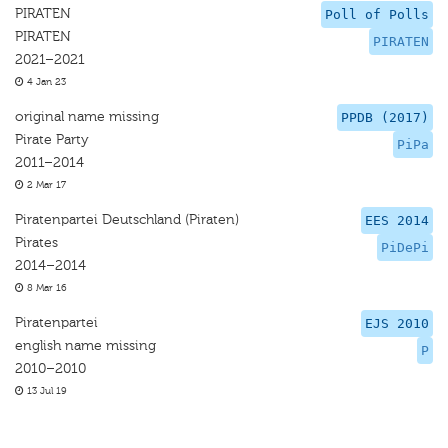
PIRATEN
Poll of Polls
PIRATEN
PIRATEN
2021–2021
4 Jan 23
original name missing
PPDB (2017)
Pirate Party
PiPa
2011–2014
2 Mar 17
Piratenpartei Deutschland (Piraten)
EES 2014
Pirates
PiDePi
2014–2014
8 Mar 16
Piratenpartei
EJS 2010
english name missing
P
2010–2010
13 Jul 19