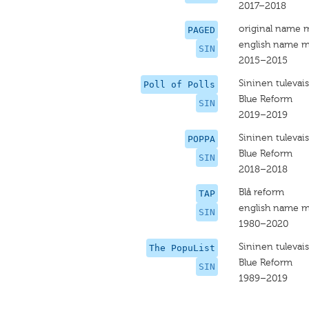
2017–2018
original name 
PAGED
english name m
SIN
2015–2015
Sininen tulevai
Poll of Polls
Blue Reform
SIN
2019–2019
Sininen tulevais
POPPA
Blue Reform
SIN
2018–2018
Blå reform
TAP
english name m
SIN
1980–2020
Sininen tulevai
The PopuList
Blue Reform
SIN
1989–2019