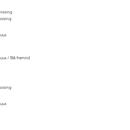
missing
issing
suus
uus / Blå framtid
issing
suus