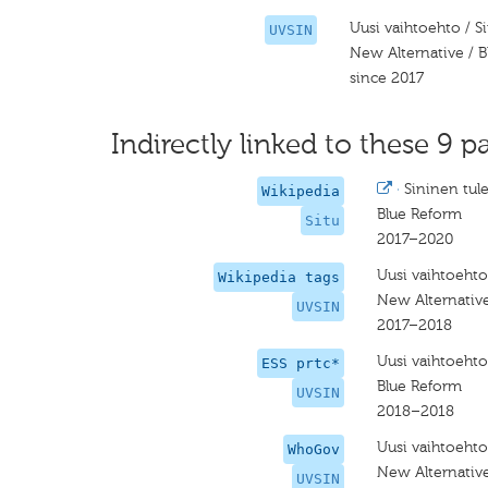
Uusi vaihtoehto / S
UVSIN
New Alternative / 
since 2017
Indirectly linked to these 9 pa
·
Sininen tul
Wikipedia
Blue Reform
Situ
2017–2020
Uusi vaihtoehto
Wikipedia tags
New Alternative
UVSIN
2017–2018
Uusi vaihtoehto
ESS prtc*
Blue Reform
UVSIN
2018–2018
Uusi vaihtoehto
WhoGov
New Alternative
UVSIN