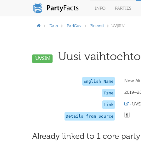
INFO
PARTIES
Data
ParlGov
Finland
UV|SIN
Uusi vaihtoehto 
UVSIN
New Alt
English Name
2019–2
Time
·
UVS
Link
Details from Source
Already linked to 1 core party