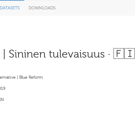
DATASETS
DOWNLOADS
| Sininen tulevaisuus · 🇫
ernative | Blue Reform
019
IN