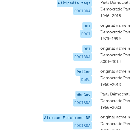
Parti Démocrati
Wikipedia tags
Democratic Part
PDCIRDA
1946–2018
original name 
DPI
Democratic Part
PDCI
1975–1999
original name 
DPI
Democratic Part
PDCIRDA
2001–2015
original name 
PolCon
Democratic Par
DePa
1960–2012
Parti Démocrati
WhoGov
Democratic Part
PDCIRDA
1966–2023
original name 
African Elections DB
Democratic Part
PDCIRDA