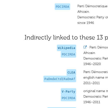
Parti Démocratique
PDCIRDA
Africain
Democratic Party of
since 1946
Indirectly linked to these 13 p
·
Parti Démoc
Wikipedia
Africain
PDCIRDA
Democratic Part
1946–2020
Parti Démocrat
CLEA
english name m
PaDmdeCtdIRaDmAf
2011–2011
original name 
V-Party
Democratic Part
PDCIRDA
1946–2011