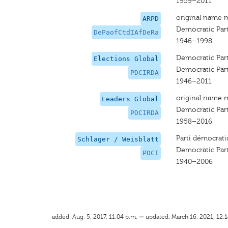
1959–2011
original name 
ARPD
Democratic Part
DePaofCtdIAfDeRa
1946–1998
Democratic Part
Elections Global
Democratic Part
PDCIRDA
1946–2011
original name 
Leaders Global
Democratic Part
PDCIRDA
1958–2016
Parti démocrati
Schlager / Weisblatt
Democratic Part
PDCI
1940–2006
added: Aug. 5, 2017, 11:04 p.m. — updated: March 16, 2021, 12: