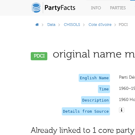
INFO
PARTIES
Data
CHISOLS
Cote d'Ivoire
PDCI
original name mi
PDCI
Parti D
English Name
1960–1
Time
1960 Ho
Description
Details from Source
Already linked to 1 core party