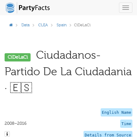
Toggl
navig
Data
CLEA
Spain
CiDeLaCi
Ciudadanos-
CiDeLaCi
Partido De La Ciudadania
· 🇪🇸
English Name
2008–2016
Time
Details from Source