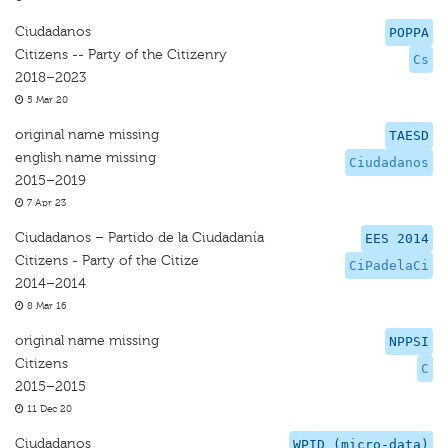
Ciudadanos
POPPA
Citizens -- Party of the Citizenry
Cs
2018–2023
5 Mar 20
original name missing
TAESD
english name missing
Ciudadanos
2015–2019
7 Apr 23
Ciudadanos – Partido de la Ciudadanía
EES 2014
Citizens - Party of the Citize
CiPadelaCi
2014–2014
8 Mar 16
original name missing
NPPSI
Citizens
C
2015–2015
11 Dec 20
Ciudadanos
WPID (micro-data)