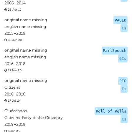
2006–2014
28 Apr 19
original name missing
PAGED
english name missing
Cs
2015–2019
28 Jun 22
original name missing
ParlSpeech
english name missing
GCs
2016–2018
19 Mar 20
original name missing
PIP
Citizens
Ci
2016–2016
17 Jul 19
Ciudadanos
Poll of Polls
Citizens-Party of the Citizenry
Cs
2019–2019
4 Jan 23