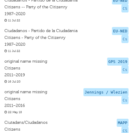
Ciudadanos - Partido de la Ciudadania
EU-NED
Citizens -- Party of the Citizenry
CS
1987–2020
11 Jul 22
Ciudadanos - Partido de la Ciudadania
EU-NED
Citizens - Party of the Citizenry
Cs
1987–2020
11 Jul 22
original name missing
GPS 2019
Citizens
Cs
2011–2019
16 Jul 20
original name missing
Jennings / Wlezien
Citizens
Cs
2011–2016
22 May 18
Ciutadans/Ciudadanos
MAPP
Citizens
CS