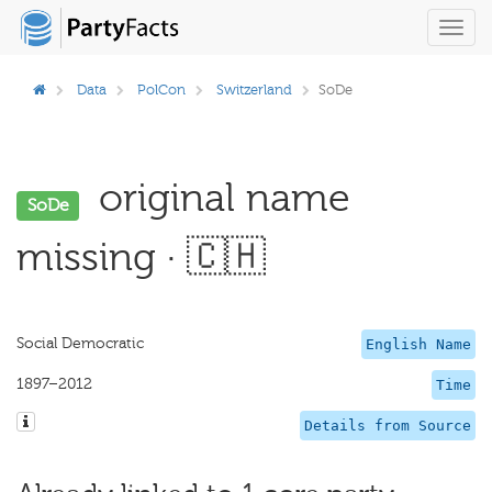
Toggl
navig
Data
PolCon
Switzerland
SoDe
original name
SoDe
missing · 🇨🇭
Social Democratic
English Name
1897–2012
Time
Details from Source