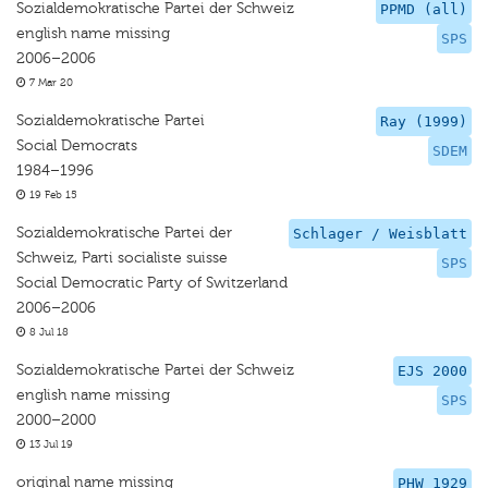
Sozialdemokratische Partei der Schweiz
PPMD (all)
english name missing
SPS
2006–2006
7 Mar 20
Sozialdemokratische Partei
Ray (1999)
Social Democrats
SDEM
1984–1996
19 Feb 15
Sozialdemokratische Partei der
Schlager / Weisblatt
Schweiz, Parti socialiste suisse
SPS
Social Democratic Party of Switzerland
2006–2006
8 Jul 18
Sozialdemokratische Partei der Schweiz
EJS 2000
english name missing
SPS
2000–2000
13 Jul 19
original name missing
PHW 1929