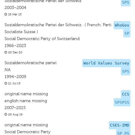
Sozialdemokratische Partei der Schweiz
SPS
2003–2004
16 Mar 15
Sozialdemokratische Partei der Schweiz · ( French: Parti
WhoGov
Socialiste Suisse )
SP
Social Democratic Party of Switzerland
1966–2023
28 Dec 20
Sozialdemokratische partei
World Values Survey
NA
SPS
1994–2009
21 Jul 15
original name missing
CCS
english name missing
SPSPSS
2007–2015
28 Aug 19
original name missing
CSES-IMD
Social Democratic Party
SP PS