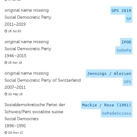
original name missing
GPS 2019
Social Democratic Party
SP
2011–2019
16 Jul 20
original name missing
IPOD
Social Democratic Party
SoDePa
1946–2015
16 Apr 19
original name missing
Jennings / Wlezien
Social Democratic Party of Switzerland
SPS
2007–2011
22 May 18
Sozialdemokratische Partei der
Mackie / Rose (1991)
Schweiz/Parti socialiste suisse
SoPadeScsosu
Social Democrats
1896–1991
29 Nov 13