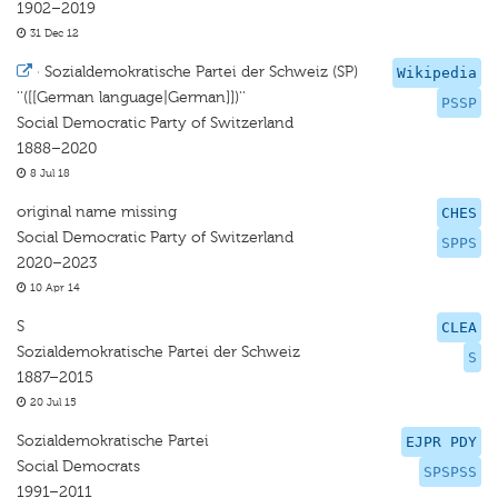
1902–2019
31 Dec 12
·
Sozialdemokratische Partei der Schweiz (SP)
Wikipedia
''([[German language|German]])''
PSSP
Social Democratic Party of Switzerland
1888–2020
8 Jul 18
original name missing
CHES
Social Democratic Party of Switzerland
SPPS
2020–2023
10 Apr 14
S
CLEA
Sozialdemokratische Partei der Schweiz
S
1887–2015
20 Jul 15
Sozialdemokratische Partei
EJPR PDY
Social Democrats
SPSPSS
1991–2011