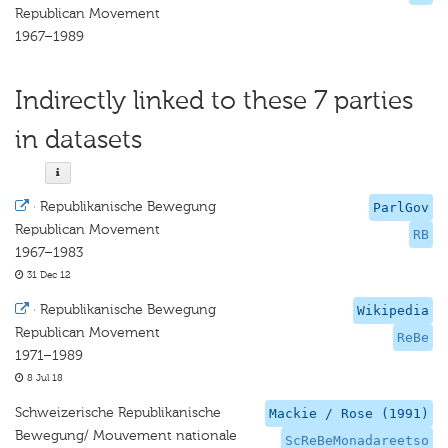
Republican Movement
1967–1989
Indirectly linked to these 7 parties
in datasets
·
Republikanische Bewegung
ParlGov
Republican Movement
RB
1967–1983
31 Dec 12
·
Republikanische Bewegung
Wikipedia
Republican Movement
ReBe
1971–1989
8 Jul 18
Schweizerische Republikanische
Mackie / Rose (1991)
Bewegung/ Mouvement nationale
ScReBeMonadareetso