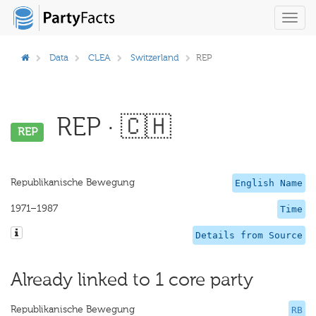
Toggl
navig
Data
CLEA
Switzerland
REP
REP · 🇨🇭
REP
Republikanische Bewegung
English Name
1971–1987
Time
Details from Source
Already linked to 1 core party
Republikanische Bewegung
RB