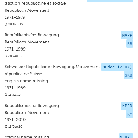
d'action republicaine et sociale
Republican Movement
1971–1979
29 Nov 13
Republikanische Bewegung
MAPP
Republican Movement
RB
1971–1989
28 Apr 19
Schweizer Republikaner Bewegung/Mouvement
Mudde (2007)
républicaine Suisse
SRB
english name missing
1971–1989
13 Jul 19
Republikanische Bewegung
NPED
Rebublican Movement
RM
1971–2010
11 Dec 20
original name missing
NPPSI